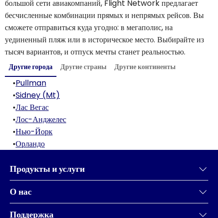
большой сети авиакомпаний, Flight Network предлагает
бесчисленные комбинации прямых и непрямых рейсов. Вы
сможете отправиться куда угодно: в мегаполис, на
уединенный пляж или в историческое место. Выбирайте из
тысяч вариантов, и отпуск мечты станет реальностью.
Другие города
Другие страны
Другие континенты
•
Pullman
•
Sidney (Mt)
•
Лас Вегас
•
Лос-Анджелес
•
Нью-Йорк
•
Орландо
Продукты и услуги
О нас
Поддержка